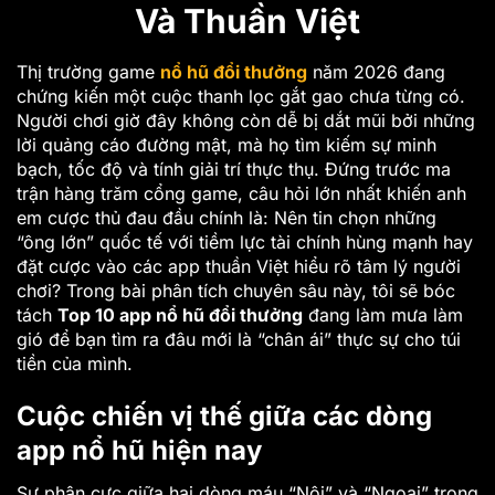
Và Thuần Việt
Thị trường game
nổ hũ đổi thưởng
năm 2026 đang
chứng kiến một cuộc thanh lọc gắt gao chưa từng có.
Người chơi giờ đây không còn dễ bị dắt mũi bởi những
lời quảng cáo đường mật, mà họ tìm kiếm sự minh
bạch, tốc độ và tính giải trí thực thụ. Đứng trước ma
trận hàng trăm cổng game, câu hỏi lớn nhất khiến anh
em cược thủ đau đầu chính là: Nên tin chọn những
“ông lớn” quốc tế với tiềm lực tài chính hùng mạnh hay
đặt cược vào các app thuần Việt hiểu rõ tâm lý người
chơi? Trong bài phân tích chuyên sâu này, tôi sẽ bóc
tách
Top 10 app nổ hũ đổi thưởng
đang làm mưa làm
gió để bạn tìm ra đâu mới là “chân ái” thực sự cho túi
tiền của mình.
Cuộc chiến vị thế giữa các dòng
app nổ hũ hiện nay
Sự phân cực giữa hai dòng máu “Nội” và “Ngoại” trong