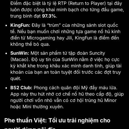
Điểm đặc biệt là tỷ lệ RTP (Return to Player) tại đây
luôn được công khai minh bạch cho từng đầu game,
trung bình đạt
97.3%
.
KingFun:
Đây là “trùm” của những sảnh slot quốc
tế. Nếu bạn muốn chơi những tựa game nổ hũ kinh
điển từ Microgaming hay Jili, KingFun là điểm đến
không thể bỏ qua.
SunWin:
Một sản phẩm từ tập đoàn Suncity
(Macao). Độ uy tín của SunWin nằm ở việc họ cực
kỳ khắt khe trong khâu xác minh danh tính, giúp tài
khoản của bạn an toàn tuyệt đối trước các đợt truy
quét.
B52 Club:
Phong cách quân đội Mỹ đầy máu lửa.
App này thu hút nhờ cơ chế nổ hũ theo cấp độ, giúp
người chơi vốn nhỏ vẫn có cơ hội trúng hũ Minor
hoặc Mini thường xuyên.
Phe thuần Việt: Tối ưu trải nghiệm cho