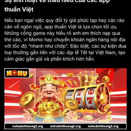
Sự linh hoạt và thấu hiểu của các app
thuần Việt
Nếu bạn ngại việc quy đổi tỷ giá phức tạp hay các rào
cản về ngôn ngữ, app thuần Việt là lựa chọn tối ưu.
Những cổng game này hiểu rõ anh em thích nạp qua
thẻ cào, ví Momo hay chuyển khoản ngân hàng nội địa
với tốc độ “nhanh như chớp”. Đặc biệt, các sự kiện đua
top thường gắn liền với các dịp lễ Tết tại Việt Nam, tạo
cảm giác gần gũi và phấn khích hơn hẳn.