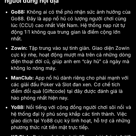
người dùng nội địa
Go88:
Không ai có thể phủ nhận sức ảnh hưởng của
Go88. Đây là app nổ hũ có lượng người chơi cùng
lúc (CCU) cao nhất Việt Nam. Hệ thống nạp rút tự
động 1:1 không qua trung gian là điểm cộng lớn
nhất.
Zowin:
Tập trung vào sự tinh giản. Giao diện Zowin
cực kỳ nhẹ, hoạt động mượt mà trên cả những dòng
điện thoại đời cũ, giúp anh em “cày hũ” cả ngày mà
không lo nóng máy.
ManClub:
App nổ hũ dành riêng cho phái mạnh với
các giải đấu Poker và Slot đan xen. Cơ chế tích
điểm đổi quà (Giftcode) tại đây được đánh giá là
hào phóng nhất hiện nay.
Yo88:
Nổi tiếng với cộng đồng người chơi sôi nổi và
hệ thống đại lý phủ sóng khắp các tỉnh thành. Việc
giao dịch tại Yo88 cực kỳ linh hoạt, hỗ trợ cả những
phương thức rút tiền mặt trực tiếp.