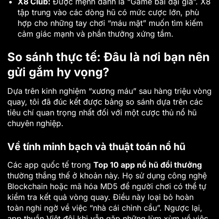
X8 Club:
Được mệnh danh là “Game bài đại gia”. X8
tập trung vào các dòng hũ có mức cược lớn, phù
hợp cho những tay chơi “máu mặt” muốn tìm kiếm
cảm giác mạnh và phần thưởng xứng tầm.
So sánh thực tế: Đâu là nơi bạn nên
gửi gắm hy vọng?
Dựa trên kinh nghiệm “xương máu” sau hàng triệu vòng
quay, tôi đã đúc kết được bảng so sánh dựa trên các
tiêu chí quan trọng nhất đối với một cược thủ nổ hũ
chuyên nghiệp.
Về tính minh bạch và thuật toán nổ hũ
Các app quốc tế trong
Top 10 app nổ hũ đổi thưởng
thường thắng thế ở khoản này. Họ sử dụng công nghệ
Blockchain hoặc mã hóa MD5 để người chơi có thể tự
kiểm tra kết quả vòng quay. Điều này loại bỏ hoàn
toàn nghi ngờ về việc “nhà cái chỉnh cầu”. Ngược lại,
app thuần Việt đôi khi vẫn gặp những lùm xùm về việc