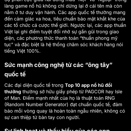
làng game nổ hũ không chỉ dừng lại ở cái tên mà còn
nằm ở tư duy vận hành. Các app quốc tế thường mang
đến cảm giác xa hoa, tiêu chuẩn bảo mật khắt khe của
các tổ chức cá cược thế giới. Ngược lại, các app thuần
Việt lại ghi điểm tuyệt đối nhờ sự gần gũi trong giao
diện, các phương thức thanh toán “thuần phong mỹ
tục” và đặc biệt là hệ thống chăm sóc khách hàng nói
tiếng Việt 100%.
Sức mạnh công nghệ từ các “ông tây”
quốc tế
Các đại diện quốc tế trong
Top 10 app nổ hũ đổi
thưởng
thường sở hữu giấy phép từ PAGCOR hay Isle
of Man. Điểm mạnh nhất của họ là thuật toán RNG
(Random Number Generator) đạt chuẩn quốc tế, đảm
bảo mỗi vòng quay là hoàn toàn ngẫu nhiên, không có
sự can thiệp từ bàn tay con người.