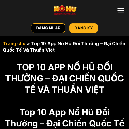
Chuyển
đến
nội
dung
ĐĂNG NHẬP
ĐĂNG KÝ
Trang chủ
»
Top 10 App Nổ Hũ Đổi Thưởng – Đại Chiến
Quốc Tế Và Thuần Việt
TOP 10 APP NỔ HŨ ĐỔI
THƯỞNG – ĐẠI CHIẾN QUỐC
TẾ VÀ THUẦN VIỆT
Top 10 App Nổ Hũ Đổi
Thưởng – Đại Chiến Quốc Tế